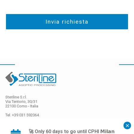
I campi contrassegnati con un asterisco sono obbligatori
Steriline S.r.l.
Via Tentorio, 30/31
22100 Como - Italia
Tel. +39 031 592064
P.IVA: IT 01900170133
Codice SDI
AS8U6Y7
🚀 Only 60 days to go until CPHI 𝗠𝗶𝗹𝗮𝗻