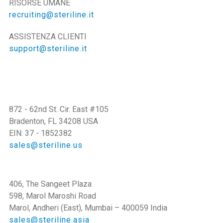
RISORSE UMANE
recruiting@steriline.it
ASSISTENZA CLIENTI
support@steriline.it
STERILINE NORTH AMERICA INC.
872 - 62nd St. Cir. East #105
Bradenton, FL 34208 USA
EIN: 37 - 1852382
sales@steriline.us
STERILINE ASIA PRIVATE LIMITED
406, The Sangeet Plaza
598, Marol Maroshi Road
Marol, Andheri (East), Mumbai – 400059 India
sales@steriline.asia