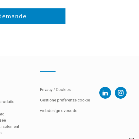
d
Privacy
/
Cookies
Gestione preferenze cookie
produits
webdesign ovosodo
ard
sée
t isolement
s