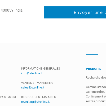
– 400059 India
Fields marked with an asterisk are require
INFORMATIONS GÉNÉRALES
PRODUITS
info@steriline.it
Recherche de 
VENTES ET MARKETING
Gamme stand
sales@steriline.it
Gamme roboti
Confinement e
01900170133
RESSOURCES HUMAINES
Autres produit
recruiting@steriline.it