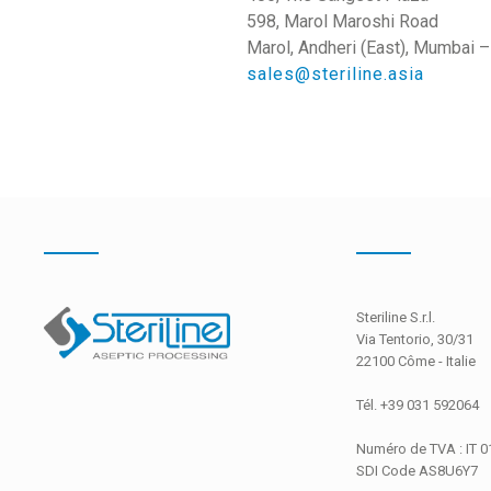
598, Marol Maroshi Road
Marol, Andheri (East), Mumbai 
sales@steriline.asia
Steriline S.r.l.
Via Tentorio, 30/31
22100 Côme - Italie
Tél. +39 031 592064
Numéro de TVA : IT 
SDI Code
AS8U6Y7