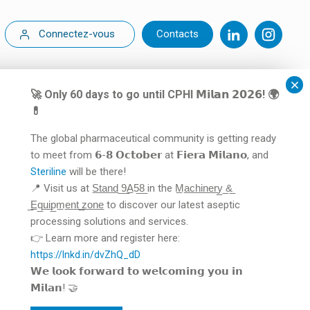
Connectez-vous
Contacts
🚀 Only 60 days to go until CPHI 𝗠𝗶𝗹𝗮𝗻 𝟮𝟬𝟮𝟲! 🌍
💊
The global pharmaceutical community is getting ready
to meet from 𝟲-𝟴 𝗢𝗰𝘁𝗼𝗯𝗲𝗿 at 𝗙𝗶𝗲𝗿𝗮 𝗠𝗶𝗹𝗮𝗻𝗼, and
will be there!
Steriline
📍 Visit us at S̲t̲a̲n̲d̲ ̲9̲A̲5̲8̲ in the M̲a̲c̲h̲i̲n̲e̲r̲y̲ ̲&̲
̲E̲q̲u̲i̲p̲m̲e̲n̲t̲ ̲z̲o̲n̲e̲ to discover our latest aseptic
processing solutions and services.
👉 Learn more and register here:
https://lnkd.in/dvZhQ_dD
𝗪𝗲 𝗹𝗼𝗼𝗸 𝗳𝗼𝗿𝘄𝗮𝗿𝗱 𝘁𝗼 𝘄𝗲𝗹𝗰𝗼𝗺𝗶𝗻𝗴 𝘆𝗼𝘂 𝗶𝗻
𝗠𝗶𝗹𝗮𝗻! 🤝