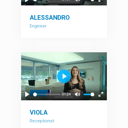
Play
Mute
Enter
fullscreen
ALESSANDRO
Engineer
Play
01:24
Play
Mute
Enter
fullscreen
VIOLA
Receptionist