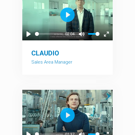
Play
02:04
Play
Mute
Enter
fullscreen
CLAUDIO
Sales Area Manager
Play
01:37