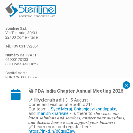
Steriline S.r.l.
Via Tentorio, 30/31
22100 Côme - Italie
Tél. +39 031 592064
Numéro de TVA : IT
01900170133
SDI Code
AS8U6Y7
Capital social
EURO 26 000,00 i.v.
🚀 PDA India Chapter Annual Meeting 2026
Privacy
/
Cookies
📍 𝗛𝘆𝗱𝗲𝗿𝗮𝗯𝗮𝗱 | 3–5 August
Come and visit us at Booth #21!
Gestione preferenze cookie
Our team -
,
,
Syed Meraj
Chiranjeevi kondapaka
webdesign ovosodo
and
- is there to 𝒔𝒉𝒐𝒘𝒄𝒂𝒔𝒆 𝒐𝒖𝒓
manish kharivale
𝒍𝒂𝒕𝒆𝒔𝒕 𝒔𝒐𝒍𝒖𝒕𝒊𝒐𝒏𝒔 𝒂𝒏𝒅 𝒔𝒆𝒓𝒗𝒊𝒄𝒆𝒔, 𝒂𝒏𝒔𝒘𝒆𝒓 𝒚𝒐𝒖𝒓 𝒒𝒖𝒆𝒔𝒕𝒊𝒐𝒏𝒔,
General Sales Conditions
𝒂𝒏𝒅 𝒅𝒊𝒔𝒄𝒖𝒔𝒔 𝒉𝒐𝒘 𝒘𝒆 𝒄𝒂𝒏 𝒔𝒖𝒑𝒑𝒐𝒓𝒕 𝒚𝒐𝒖𝒓 𝒃𝒖𝒔𝒊𝒏𝒆𝒔𝒔.
🔗 Learn more and register here:
https://lnkd.in/d6qssZaw