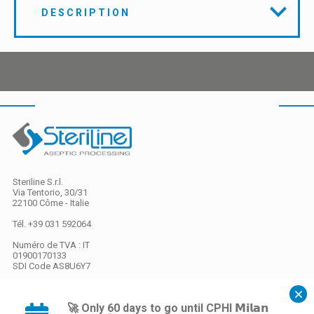
DESCRIPTION
Steriline S.r.l.
Via Tentorio, 30/31
22100 Côme - Italie
Tél. +39 031 592064
Numéro de TVA : IT
01900170133
SDI Code
AS8U6Y7
Capital social
EURO 26 000,00 i.v.
🚀 Only 60 days to go until CPHI 𝗠𝗶𝗹𝗮𝗻