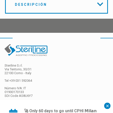
DESCRIPCIÓN
Steriline S.r.l.
Via Tentorio, 30/31
22100 Como - Italy
Tel +39 031 592064
Número IVA: IT
01900170133
SDI Code
AS8U6Y7
Capital social
EURO 26.000,00 c.d.
🚀 Only 60 days to go until CPHI 𝗠𝗶𝗹𝗮𝗻