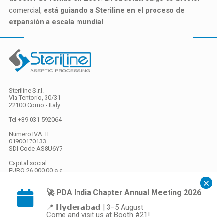
comercial,
está guiando a Steriline en el proceso de
expansión a escala mundial
.
Steriline S.r.l.
Via Tentorio, 30/31
22100 Como - Italy
Tel +39 031 592064
Número IVA: IT
01900170133
SDI Code
AS8U6Y7
Capital social
EURO 26.000,00 c.d.
🚀 PDA India Chapter Annual Meeting 2026
Privacy
/
Cookies
📍 𝗛𝘆𝗱𝗲𝗿𝗮𝗯𝗮𝗱 | 3–5 August
Come and visit us at Booth #21!
Gestione preferenze cookie