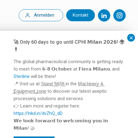
Anmelden
Kontakt
🚀 Only 60 days to go until CPHI 𝗠𝗶𝗹𝗮𝗻 𝟮𝟬𝟮𝟲! 🌍
💊
The global pharmaceutical community is getting ready
to meet from 𝟲-𝟴 𝗢𝗰𝘁𝗼𝗯𝗲𝗿 at 𝗙𝗶𝗲𝗿𝗮 𝗠𝗶𝗹𝗮𝗻𝗼, and
will be there!
Steriline
📍 Visit us at S̲t̲a̲n̲d̲ ̲9̲A̲5̲8̲ in the M̲a̲c̲h̲i̲n̲e̲r̲y̲ ̲&̲
̲E̲q̲u̲i̲p̲m̲e̲n̲t̲ ̲z̲o̲n̲e̲ to discover our latest aseptic
processing solutions and services.
👉 Learn more and register here:
https://lnkd.in/dvZhQ_dD
𝗪𝗲 𝗹𝗼𝗼𝗸 𝗳𝗼𝗿𝘄𝗮𝗿𝗱 𝘁𝗼 𝘄𝗲𝗹𝗰𝗼𝗺𝗶𝗻𝗴 𝘆𝗼𝘂 𝗶𝗻
𝗠𝗶𝗹𝗮𝗻! 🤝