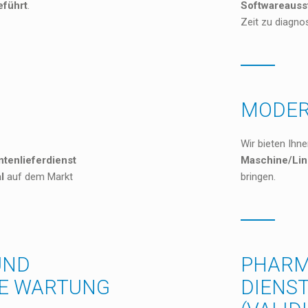
eführt
.
Softwareauss
Zeit zu diagno
MODER
Wir bieten Ihne
tenlieferdienst
Maschine/Lin
l
auf dem Markt
bringen.
UND
PHARM
E WARTUNG
DIENS