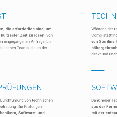
ST
TECHN
en, die erforderlich sind, um
Während der re
 kürzester Zeit zu lösen:
von
Como stattfin
en eingegangenen Anfrage, bis
von Steriline
chiedenen Teams, die an der
nähergebrach
direkt und una
 PRÜFUNGEN
SOFTW
r Durchführung von technischen
Dank neuer Te
etreuung. Die Prüfungen
aus der Fern
hanikern, Software- und
mit der ents