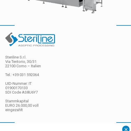
Steriline S.r.l.
Via Tentorio, 30/31
22100 Como – Italien
Tel.: +39 031 592064
UID-Nummer: IT
01900170133
SDI Code
AS8U6Y7
Stammkapital
EURO 26.000,00 voll
eingezahlt
Datenschutz
/