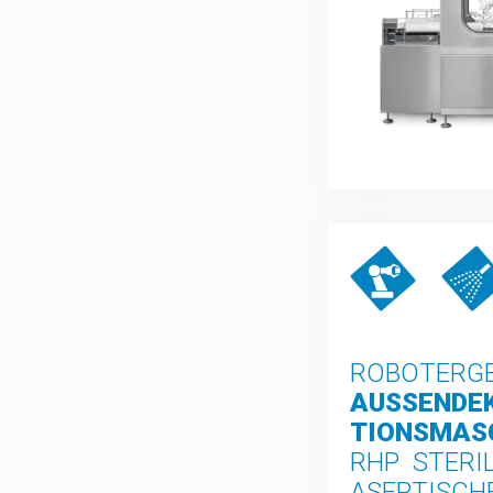
ROBOTERG
AUSSENDE
IONSMASC
RHP  STERILI
ASEPTISCH