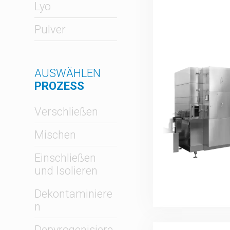
Lyo
Pulver
AUSWÄHLEN
PROZESS
Verschließen
Mischen
Einschließen
und Isolieren
Dekontaminiere
n
Depyrogenisiere