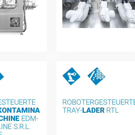
ESTEUERTE
ROBOTERGESTEUERT
KONTAMINAT
TRAY-
LADER
RTL
HINE
EDM-
NE S.R.L. 
E