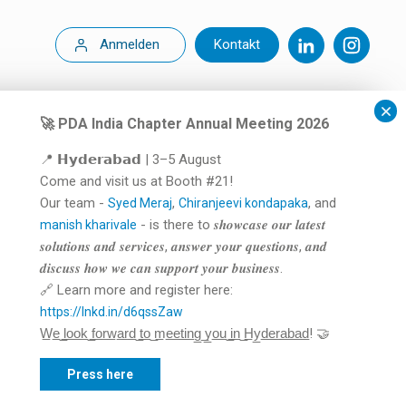
Anmelden
Kontakt
🚀 PDA India Chapter Annual Meeting 2026
📍 𝗛𝘆𝗱𝗲𝗿𝗮𝗯𝗮𝗱 | 3–5 August
Come and visit us at Booth #21!
Our team -
,
, and
Syed Meraj
Chiranjeevi kondapaka
- is there to 𝒔𝒉𝒐𝒘𝒄𝒂𝒔𝒆 𝒐𝒖𝒓 𝒍𝒂𝒕𝒆𝒔𝒕
manish kharivale
𝒔𝒐𝒍𝒖𝒕𝒊𝒐𝒏𝒔 𝒂𝒏𝒅 𝒔𝒆𝒓𝒗𝒊𝒄𝒆𝒔, 𝒂𝒏𝒔𝒘𝒆𝒓 𝒚𝒐𝒖𝒓 𝒒𝒖𝒆𝒔𝒕𝒊𝒐𝒏𝒔, 𝒂𝒏𝒅
𝒅𝒊𝒔𝒄𝒖𝒔𝒔 𝒉𝒐𝒘 𝒘𝒆 𝒄𝒂𝒏 𝒔𝒖𝒑𝒑𝒐𝒓𝒕 𝒚𝒐𝒖𝒓 𝒃𝒖𝒔𝒊𝒏𝒆𝒔𝒔.
🔗 Learn more and register here:
https://lnkd.in/d6qssZaw
W̲e̲ ̲l̲o̲o̲k̲ ̲f̲o̲r̲w̲a̲r̲d̲ ̲t̲o̲ ̲m̲e̲e̲t̲i̲n̲g̲ ̲y̲o̲u̲ ̲i̲n̲ ̲H̲y̲d̲e̲r̲a̲b̲a̲d̲! 🤝
Press here