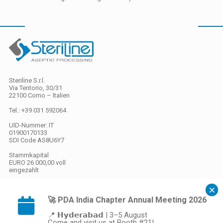
Steriline S.r.l.
Via Tentorio, 30/31
22100 Como – Italien
Tel.: +39 031 592064
UID-Nummer: IT
01900170133
SDI Code
AS8U6Y7
Stammkapital
EURO 26.000,00 voll
eingezahlt
🚀 PDA India Chapter Annual Meeting 2026
Datenschutz
/
Cookies
📍 𝗛𝘆𝗱𝗲𝗿𝗮𝗯𝗮𝗱 | 3–5 August
Come and visit us at Booth #21!