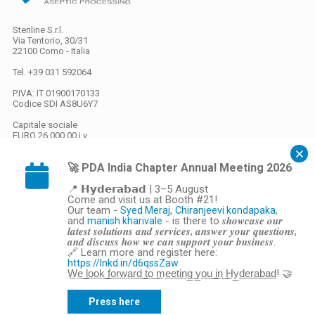
Steriline S.r.l.
Via Tentorio, 30/31
22100 Como - Italia
Tel. +39 031 592064
P.IVA: IT 01900170133
Codice SDI
AS8U6Y7
Capitale sociale
EURO 26.000,00 i.v.
🚀 PDA India Chapter Annual Meeting 2026
Privacy
/
Cookies
📍 𝗛𝘆𝗱𝗲𝗿𝗮𝗯𝗮𝗱 | 3–5 August
Come and visit us at Booth #21!
Gestione preferenze cookie
Our team -
,
,
Syed Meraj
Chiranjeevi kondapaka
webdesign ovosodo
and
- is there to 𝒔𝒉𝒐𝒘𝒄𝒂𝒔𝒆 𝒐𝒖𝒓
manish kharivale
𝒍𝒂𝒕𝒆𝒔𝒕 𝒔𝒐𝒍𝒖𝒕𝒊𝒐𝒏𝒔 𝒂𝒏𝒅 𝒔𝒆𝒓𝒗𝒊𝒄𝒆𝒔, 𝒂𝒏𝒔𝒘𝒆𝒓 𝒚𝒐𝒖𝒓 𝒒𝒖𝒆𝒔𝒕𝒊𝒐𝒏𝒔,
General Sales Conditions
𝒂𝒏𝒅 𝒅𝒊𝒔𝒄𝒖𝒔𝒔 𝒉𝒐𝒘 𝒘𝒆 𝒄𝒂𝒏 𝒔𝒖𝒑𝒑𝒐𝒓𝒕 𝒚𝒐𝒖𝒓 𝒃𝒖𝒔𝒊𝒏𝒆𝒔𝒔.
🔗 Learn more and register here:
https://lnkd.in/d6qssZaw
This site is protected by reCAPTCHA and the Google
Privacy Policy
and
Terms
W̲e̲ ̲l̲o̲o̲k̲ ̲f̲o̲r̲w̲a̲r̲d̲ ̲t̲o̲ ̲m̲e̲e̲t̲i̲n̲g̲ ̲y̲o̲u̲ ̲i̲n̲ ̲H̲y̲d̲e̲r̲a̲b̲a̲d̲! 🤝
of Service
apply.
Press here
Informativa sulla raccolta