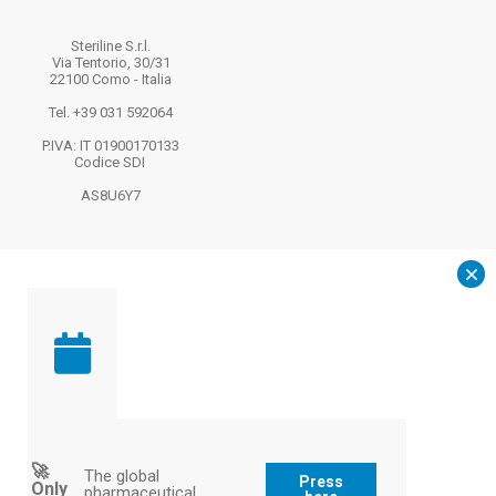
Steriline S.r.l.
Via Tentorio, 30/31
22100 Como - Italia
Tel. +39 031 592064
P.IVA: IT 01900170133
Codice SDI
AS8U6Y7
Capitale sociale
EURO 26.000,00 i.v.
🚀
The global
Press
Only
pharmaceutical