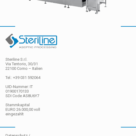
Steriline S.r.l.
Via Tentorio, 30/31
22100 Como – Italien
Tel.: +39 031 592064
UID-Nummer: IT
01900170133
SDI Code
AS8U6Y7
Stammkapital
EURO 26.000,00 voll
eingezahlt
Datenschutz
/